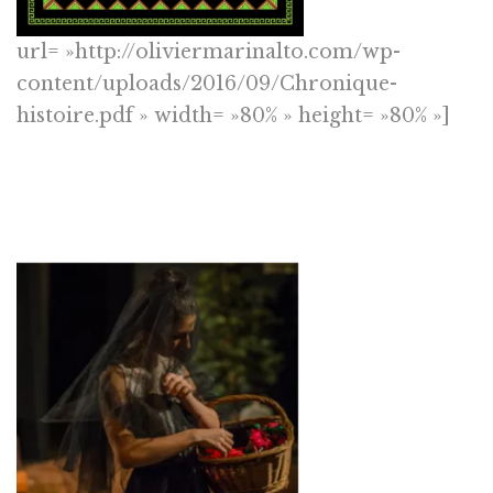
url= »http://oliviermarinalto.com/wp-
content/uploads/2016/09/Chronique-
histoire.pdf » width= »80% » height= »80% »]